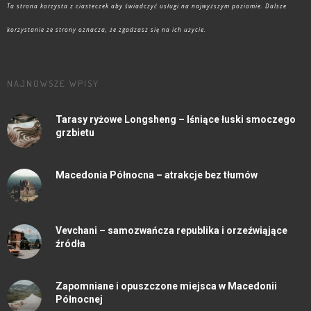
Ta strona korzysta z ciasteczek aby świadczyć usługi na najwyższym poziomie. Dalsze
korzystanie ze strony oznacza, że zgadzasz się na ich użycie.
NAJNOWSZE WPISY
Tarasy ryżowe Longsheng – lśniące łuski smoczego
grzbietu
Macedonia Północna – atrakcje bez tłumów
Vevchani – samozwańcza republika i orzeźwiąjące
źródła
Zapomniane i opuszczone miejsca w Macedonii
Północnej