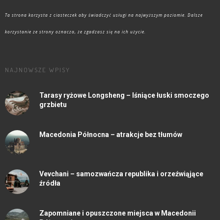
Ta strona korzysta z ciasteczek aby świadczyć usługi na najwyższym poziomie. Dalsze
korzystanie ze strony oznacza, że zgadzasz się na ich użycie.
NAJNOWSZE WPISY
Tarasy ryżowe Longsheng – lśniące łuski smoczego
grzbietu
Macedonia Północna – atrakcje bez tłumów
Vevchani – samozwańcza republika i orzeźwiąjące
źródła
Zapomniane i opuszczone miejsca w Macedonii