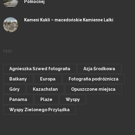
Północnej
Kameni Kukli – macedońskie Kamienne Lalki
TAGI
Agnieszka Szwed fotografia
Azja Środkowa
Bałkany
Europa
Fotografia podróżnicza
Góry
Kazachstan
Opuszczone miejsca
Panama
Plaże
Wyspy
Wyspy Zielonego Przylądka