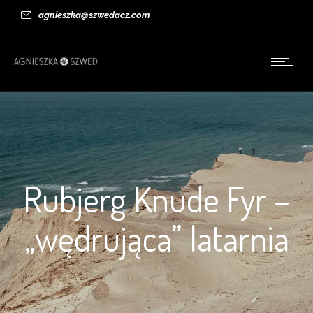
agnieszka@szwedacz.com
Rubjerg Knude Fyr –
„wędrująca” latarnia