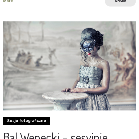
More
SHARE
0
0
Sesje fotograficzne
Bal Wenecki – sesyjnie