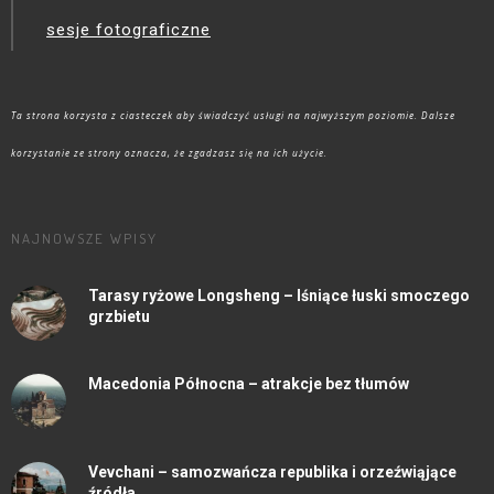
sesje fotograficzne
Ta strona korzysta z ciasteczek aby świadczyć usługi na najwyższym poziomie. Dalsze
korzystanie ze strony oznacza, że zgadzasz się na ich użycie.
NAJNOWSZE WPISY
Tarasy ryżowe Longsheng – lśniące łuski smoczego
grzbietu
Macedonia Północna – atrakcje bez tłumów
Vevchani – samozwańcza republika i orzeźwiąjące
źródła