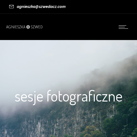
agnieszka@szwedacz.com
sesje fotograficzne