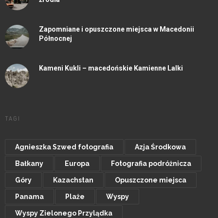
Zapomniane i opuszczone miejsca w Macedonii
Północnej
Kameni Kukli – macedońskie Kamienne Lalki
TAGI
Agnieszka Szwed fotografia
Azja Środkowa
Bałkany
Europa
Fotografia podróżnicza
Góry
Kazachstan
Opuszczone miejsca
Panama
Plaże
Wyspy
Wyspy Zielonego Przylądka