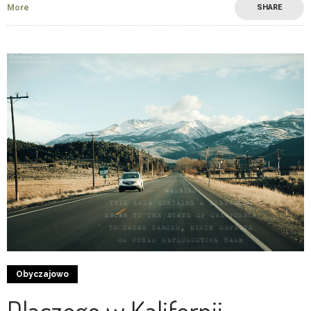
More
SHARE
1
0
Obyczajowo
Dlaczego w Kalifornii