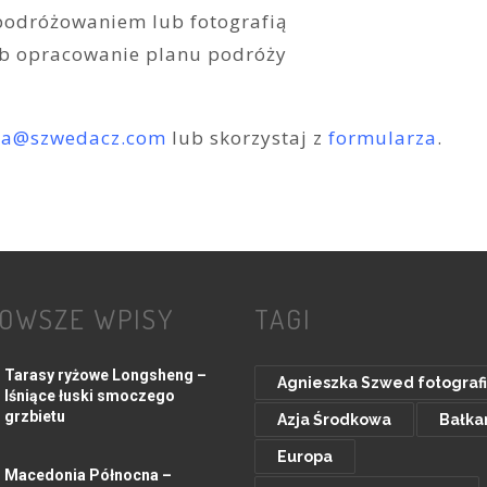
 podróżowaniem lub fotografią
ub opracowanie planu podróży
ka@szwedacz.com
lub skorzystaj z
formularza
.
OWSZE WPISY
TAGI
Tarasy ryżowe Longsheng –
Agnieszka Szwed fotograf
lśniące łuski smoczego
grzbietu
Azja Środkowa
Bałka
Europa
Macedonia Północna –