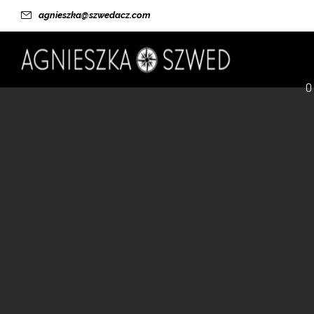
agnieszka@szwedacz.com
O