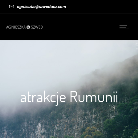
agnieszka@szwedacz.com
atrakcje Rumunii