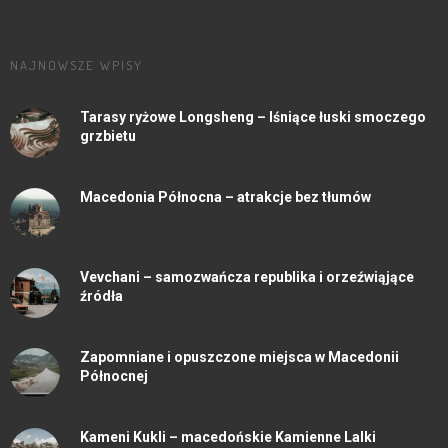
NAJNOWSZE WPISY
Tarasy ryżowe Longsheng – lśniące łuski smoczego
grzbietu
Macedonia Północna – atrakcje bez tłumów
Vevchani – samozwańcza republika i orzeźwiąjące
źródła
Zapomniane i opuszczone miejsca w Macedonii
Północnej
Kameni Kukli – macedońskie Kamienne Lalki