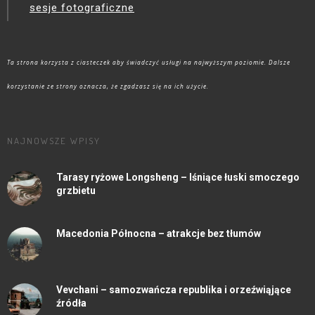
sesje fotograficzne
Ta strona korzysta z ciasteczek aby świadczyć usługi na najwyższym poziomie. Dalsze
korzystanie ze strony oznacza, że zgadzasz się na ich użycie.
NAJNOWSZE WPISY
Tarasy ryżowe Longsheng – lśniące łuski smoczego
grzbietu
Macedonia Północna – atrakcje bez tłumów
Vevchani – samozwańcza republika i orzeźwiąjące
źródła