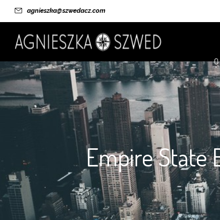
agnieszka@szwedacz.com
O
Empire State B