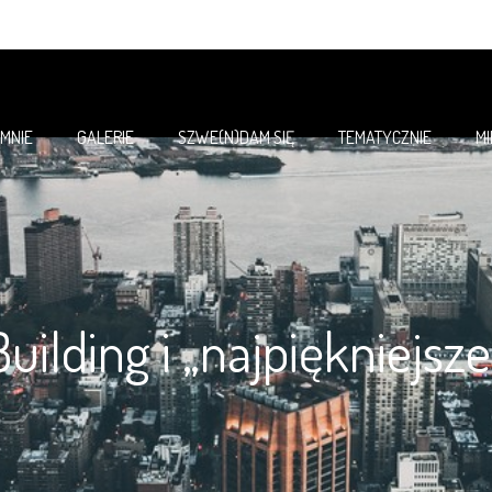
 MNIE
GALERIE
SZWE(N)DAM SIĘ
TEMATYCZNIE
M
uilding i „najpiękniejs