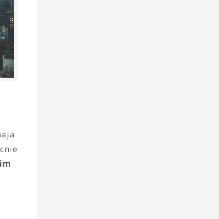
maja
cnie
nim