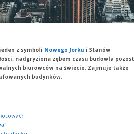
 jeden z symboli
Nowego Jorku
i Stanów
łości, nadgryziona zębem czasu budowla pozos
awalnych biurowców na świecie. Zajmuje także
grafowanych budynków.
anocować?
wa”
go budynku