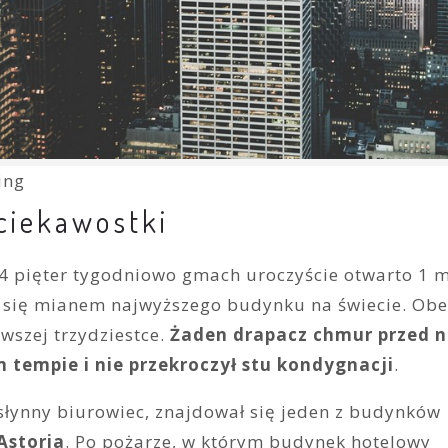
ing
 ciekawostki
 pięter tygodniowo gmach uroczyście otwarto 1 
cił się mianem najwyższego budynku na świecie. Obe
wszej trzydziestce.
Żaden drapacz chmur przed 
tempie i nie przekroczył stu kondygnacji
.
 słynny biurowiec, znajdował się jeden z budynków
Astoria
. Po pożarze, w którym budynek hotelowy