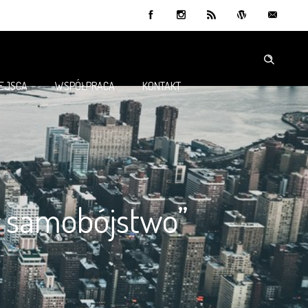
IEJSCA
WSPÓŁPRACA
KONTAKT
ze samobójstwo”