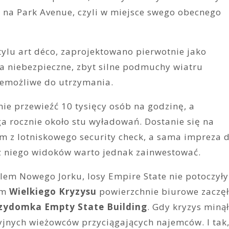
ny na Park Avenue, czyli w miejsce swego obecnego
tylu art déco, zaprojektowano pierwotnie jako
na niebezpieczne, zbyt silne podmuchy wiatru
niemożliwe do utrzymania.
nie przewieźć 10 tysięcy osób na godzinę, a
a rocznie około stu wyładowań. Dostanie się na
m z lotniskowego security check, a sama impreza 
ę z niego widoków warto jednak zainwestować.
lem Nowego Jorku, losy Empire State nie potoczyły
em
Wielkiego Kryzysu
powierzchnie biurowe zaczę
rzydomka Empty State Building
. Gdy kryzys minął
yjnych wieżowców przyciągających najemców. I tak