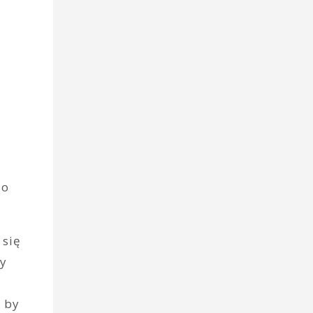
do
 się
ły
, by