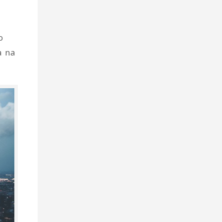
o
a na