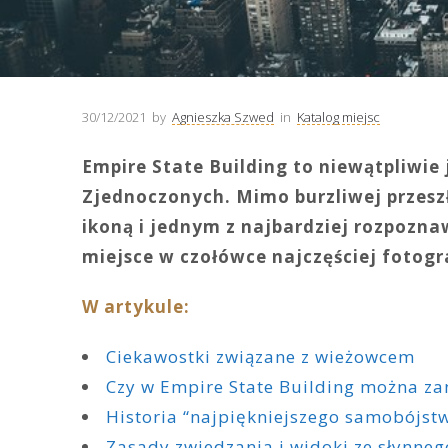
30/12/2021
by
Agnieszka Szwed
in
Katalog miejsc
Empire State Building to niewątpliwie
Zjednoczonych. Mimo burzliwej przesz
ikoną i jednym z najbardziej rozpozn
miejsce w czołówce najczęściej foto
W artykule:
Ciekawostki związane z wieżowcem
Czy w Empire State Building można z
Historia “najpiękniejszego samobójst
Zasady zwiedzania i widoki ze słynne