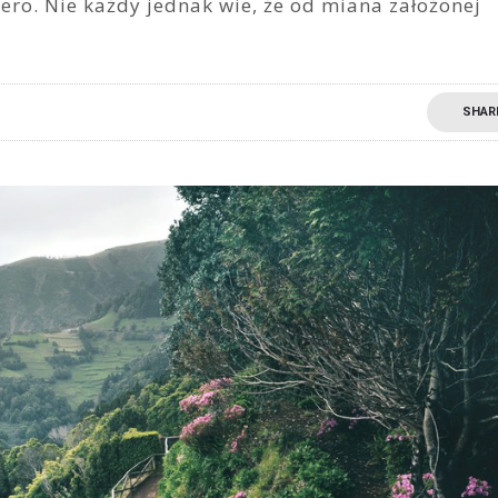
ero. Nie każdy jednak wie, że od miana założonej
SHAR