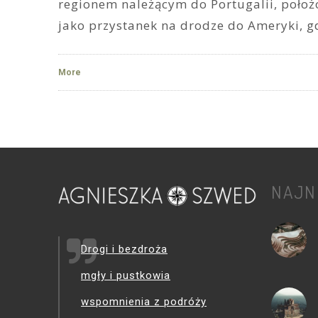
regionem należącym do Portugalii, położ
jako przystanek na drodze do Ameryki, g
More
NAJN
Drogi i bezdroża
mgły i pustkowia
wspomnienia z podróży