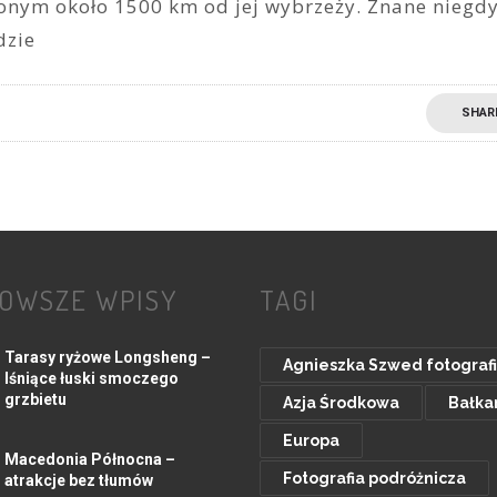
onym około 1500 km od jej wybrzeży. Znane niegd
dzie
SHAR
OWSZE WPISY
TAGI
Tarasy ryżowe Longsheng –
Agnieszka Szwed fotograf
lśniące łuski smoczego
grzbietu
Azja Środkowa
Bałka
Europa
Macedonia Północna –
Fotografia podróżnicza
atrakcje bez tłumów