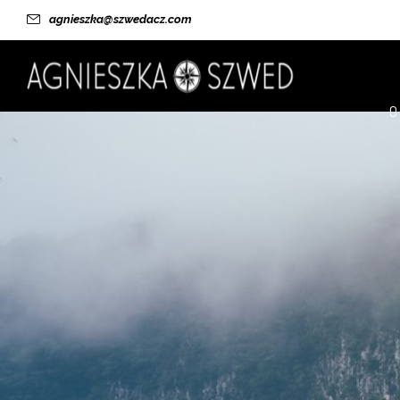
agnieszka@szwedacz.com
O