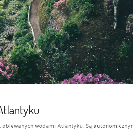
Atlantyku
ek oblewanych wodami Atlantyku. Są autonomiczny