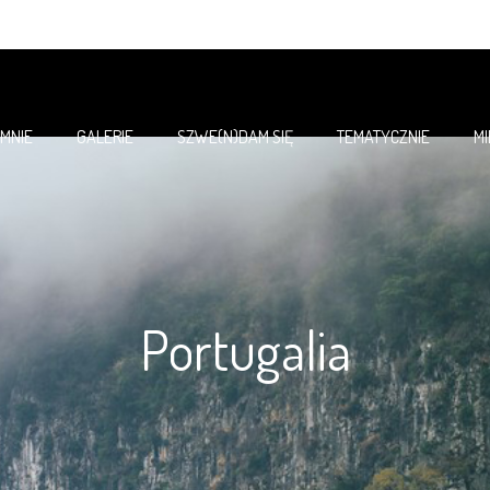
 MNIE
GALERIE
SZWE(N)DAM SIĘ
TEMATYCZNIE
M
Portugalia