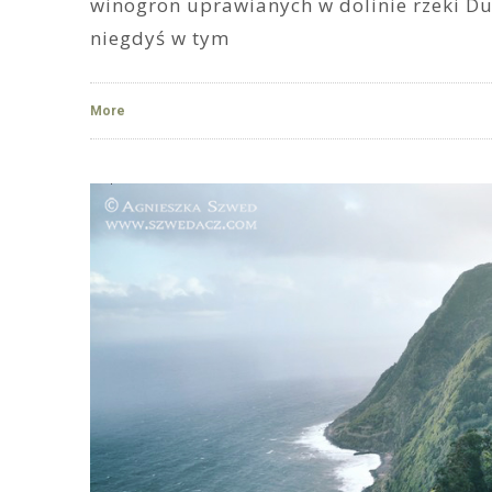
winogron uprawianych w dolinie rzeki Du
niegdyś w tym
More
2
1