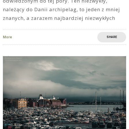
odwiedzonym do tej pory. Ten niezwykły,
należący do Danii archipelag, to jeden z mniej
znanych, a zarazem najbardziej niezwykłych
More
SHARE
10
0