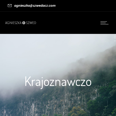
agnieszka@szwedacz.com
Krajoznawczo