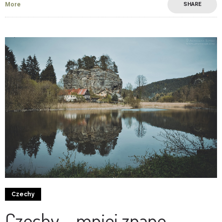
More
SHARE
6
0
Czechy
Czechy – mniej znane