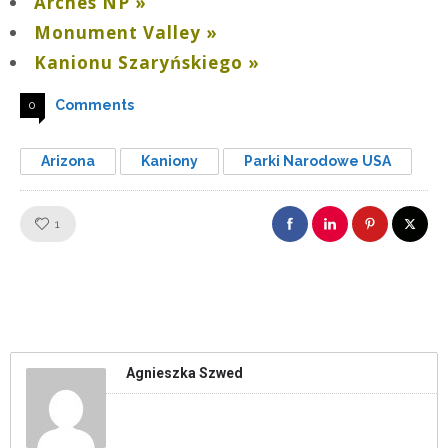
Arches NP »
Monument Valley »
Kanionu Szaryńskiego »
Comments
0
Arizona
Kaniony
Parki Narodowe USA
Like!
1
Agnieszka Szwed