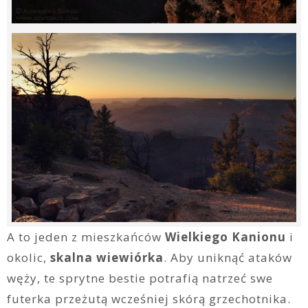
A to jeden z mieszkańców
Wielkiego Kanionu
i
okolic,
skalna wiewiórka
. Aby uniknąć ataków
węży, te sprytne bestie potrafią natrzeć swe
futerka przeżutą wcześniej skórą grzechotnika.