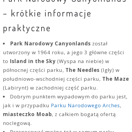
– krótkie informacje
praktyczne
Park Narodowy Canyonlands
został
utworzony w 1964 roku, a jego 3 główne części
to
Island in the Sky
(Wyspa na niebie) w
północnej części parku,
The Needles
(Igły) w
południowo-wschodniej części parku,
The Maze
(Labirynt) w zachodniej część parku.
Dobrym punktem wypadowym do parku jest,
jak i w przypadku
Parku Narodowego Arches
,
miasteczko Moab
, z całkiem bogatą ofertą
noclegową.
Przenocować można też w samym parku.