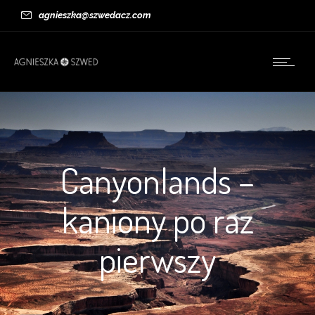
agnieszka@szwedacz.com
Canyonlands –
kaniony po raz
pierwszy