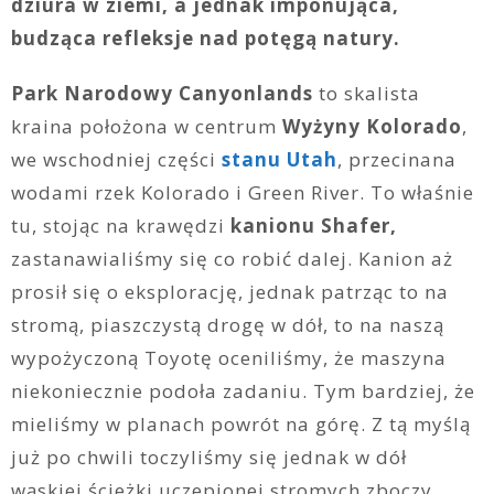
dziura w ziemi, a jednak imponująca,
budząca refleksje nad potęgą natury.
Park Narodowy Canyonlands
to skalista
kraina położona w centrum
Wyżyny Kolorado
,
we wschodniej części
stanu Utah
, przecinana
wodami rzek Kolorado i Green River. To właśnie
tu, stojąc na krawędzi
kanionu Shafer,
zastanawialiśmy się co robić dalej. Kanion aż
prosił się o eksplorację, jednak patrząc to na
stromą, piaszczystą drogę w dół, to na naszą
wypożyczoną Toyotę oceniliśmy, że maszyna
niekoniecznie podoła zadaniu. Tym bardziej, że
mieliśmy w planach powrót na górę. Z tą myślą
już po chwili toczyliśmy się jednak w dół
wąskiej ścieżki uczepionej stromych zboczy.