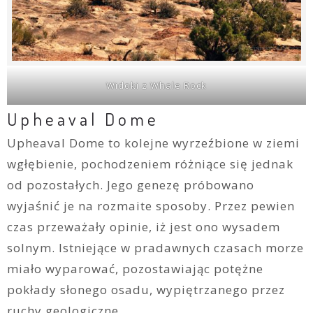
Widoki z Whale Rock
Upheaval Dome
Upheaval Dome to kolejne wyrzeźbione w ziemi
wgłębienie, pochodzeniem różniące się jednak
od pozostałych. Jego genezę próbowano
wyjaśnić je na rozmaite sposoby. Przez pewien
czas przeważały opinie, iż jest ono wysadem
solnym. Istniejące w pradawnych czasach morze
miało wyparować, pozostawiając potężne
pokłady słonego osadu, wypiętrzanego przez
ruchy geologiczne.