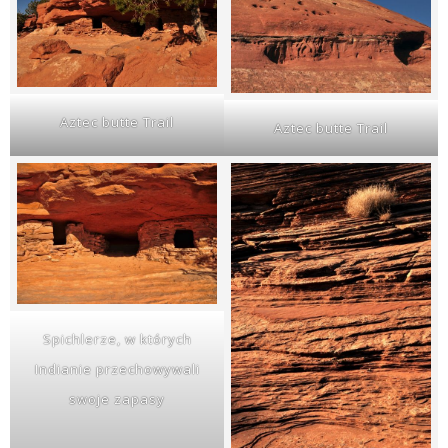
Aztec butte Trail
Aztec butte Trail
Spichlerze, w których
Indianie przechowywali
swoje zapasy