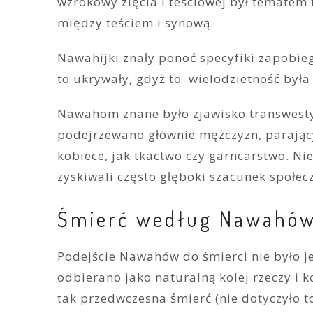
wzrokowy zięcia i teściowej był tematem 
między teściem i synową.
Nawahijki znały ponoć specyfiki zapobiega
to ukrywały, gdyż to wielodzietność była
Nawahom znane było zjawisko transwesty
podejrzewano głównie mężczyzn, parając
kobiece, jak tkactwo czy garncarstwo. Nie
zyskiwali często głęboki szacunek społec
Śmierć według Nawahów
Podejście Nawahów do śmierci nie było j
odbierano jako naturalną kolej rzeczy i 
tak przedwczesna śmierć (nie dotyczyło 