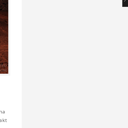
 na
akt