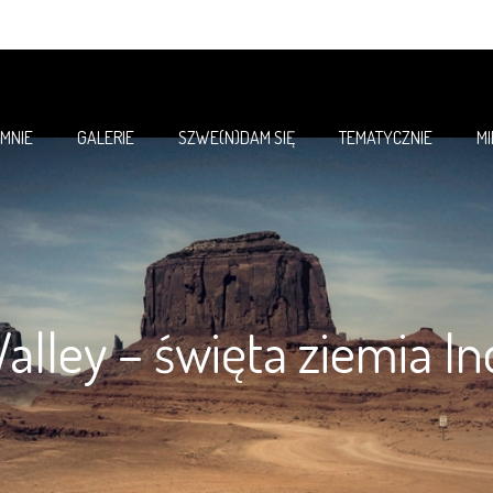
 MNIE
GALERIE
SZWE(N)DAM SIĘ
TEMATYCZNIE
M
lley – święta ziemia I