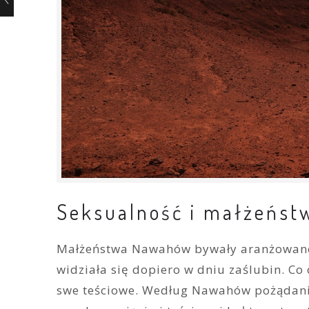
Seksualność i małżeńst
Małżeństwa Nawahów bywały aranżowane d
widziała się dopiero w dniu zaślubin. C
swe teściowe. Według Nawahów pożądanie