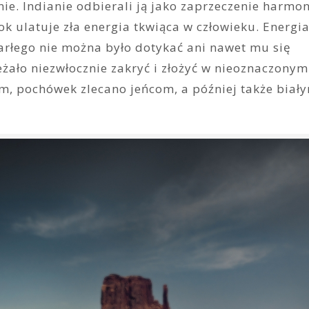
e. Indianie odbierali ją jako zaprzeczenie harmoni
ok ulatuje zła energia tkwiąca w człowieku. Energia
marłego nie można było dotykać ani nawet mu się
żało niezwłocznie zakryć i złożyć w nieoznaczonym
ym, pochówek zlecano jeńcom, a później także biał