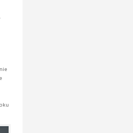
w
nie
e
roku