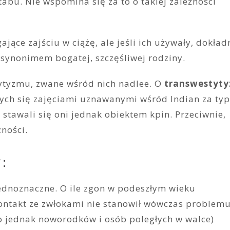
tabu. Nie wspomina się za to o takiej zależności
jące zajściu w ciążę, ale jeśli ich używały, dokład
 synonimem bogatej, szczęśliwej rodziny.
tyzmu, zwane wśród nich nadlee. O
transwestyt
ych się zajęciami uznawanymi wśród Indian za ty
 stawali się oni jednak obiektem kpin. Przeciwnie,
zności.
:
ednoznaczne. O ile zgon w podeszłym wieku
kontakt ze zwłokami nie stanowił wówczas problemu
to jednak noworodków i osób poległych w walce)