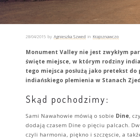
28/04/2015
by
Agnieszka Szwed
in
Krajoznawczo
Monument Valley nie jest zwykłym pa
święte miejsce, w którym rodziny india
tego miejsca posłużą jako pretekst do 
indiańskiego plemienia w Stanach Zje
Skąd pochodzimy:
Sami Nawahowie mówią o sobie
Dine
, cz
dodają czasem Dine o pięciu palcach. Dw
czyli harmonia, piękno i szczęscie, a ta