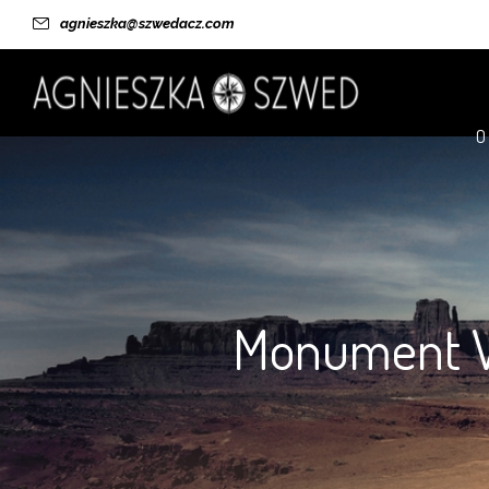
agnieszka@szwedacz.com
O
Monument Va