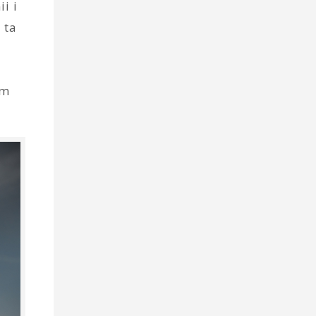
i i
 ta
ym