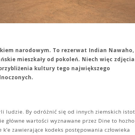
rkiem narodowym. To rezerwat Indian Nawaho,
ńskie mieszkały od pokoleń. Niech więc zdjęcia
przybliżenia kultury tego największego
dnoczonych.
yli ludzie. By odróżnić się od innych ziemskich istot
ie główne wartości wyznawane przez Dine to hozho
kże k’e zawierające kodeks postępowania człowieka