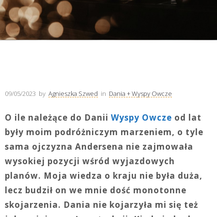
09/05/2023
by
Agnieszka Szwed
in
Dania + Wyspy Owcze
O ile należące do Danii
Wyspy Owcze
od lat
były moim podróżniczym marzeniem, o tyle
sama ojczyzna Andersena nie zajmowała
wysokiej pozycji wśród wyjazdowych
planów. Moja wiedza o kraju nie była duża,
lecz budził on we mnie dość monotonne
skojarzenia. Dania nie kojarzyła mi się też