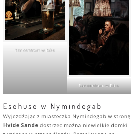
Bar centrum w Ribe
Bar centrum w Ribe
Esehuse w Nymindegab
Wyjeżdżając z miasteczka Nymindegab w stronę
Hvide Sande
dostrzec można niewielkie domki