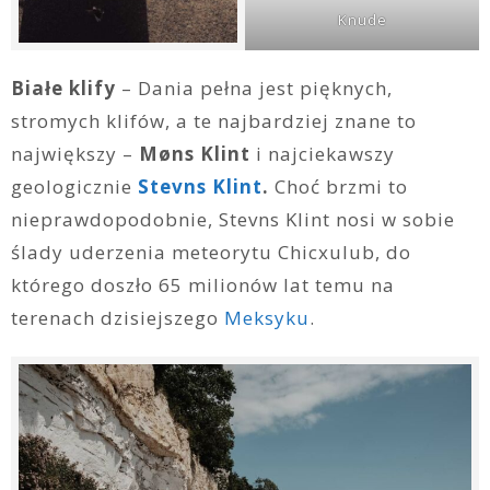
Knude
Białe klify
– Dania pełna jest pięknych,
stromych klifów, a te najbardziej znane to
największy –
Møns Klint
i najciekawszy
geologicznie
Ste
v
ns Klint
.
Choć brzmi to
nieprawdopodobnie, Stevns Klint nosi w sobie
ślady uderzenia meteorytu Chicxulub, do
którego doszło 65 milionów lat temu na
terenach dzisiejszego
Meksyku
.