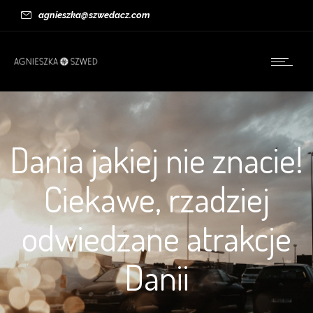
agnieszka@szwedacz.com
Dania jakiej nie znacie!
Ciekawe, rzadziej
odwiedzane atrakcje
Danii