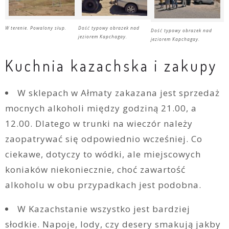
W terenie. Powalony słup.
Dość typowy obrazek nad
Dość typowy obrazek nad
jeziorem Kapchagay.
jeziorem Kapchagay.
Kuchnia kazachska i zakupy
W sklepach w Ałmaty zakazana jest sprzedaż
mocnych alkoholi między godziną 21.00, a
12.00. Dlatego w trunki na wieczór należy
zaopatrywać się odpowiednio wcześniej. Co
ciekawe, dotyczy to wódki, ale miejscowych
koniaków niekoniecznie, choć zawartość
alkoholu w obu przypadkach jest podobna.
W Kazachstanie wszystko jest bardziej
słodkie. Napoje, lody, czy desery smakują jakby