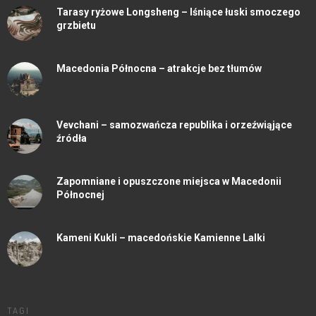
Tarasy ryżowe Longsheng – lśniące łuski smoczego
grzbietu
Macedonia Północna – atrakcje bez tłumów
Vevchani – samozwańcza republika i orzeźwiąjące
źródła
Zapomniane i opuszczone miejsca w Macedonii
Północnej
Kameni Kukli – macedońskie Kamienne Lalki
TAGI