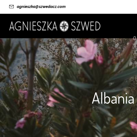
agnieszka@szwedacz.com
O
Albania