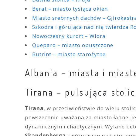
Berat – miasto tysiąca okien
Miasto srebrnych dachów – Gjirokastr
Szkodra i górująca nad nią twierdza R
Nowoczesny kurort – Wlora
Queparo – miasto opuszczone
Butrint – miasto starożytne
Albania – miasta i mias
Tirana – pulsująca stoli
Tirana
, w przeciwieństwie do wielu stoli
powszechnie uważana za miasto ładne. J
dynamicznym i chaotycznym. Wylane beto
Skandenberga
z górującym nad nim pom