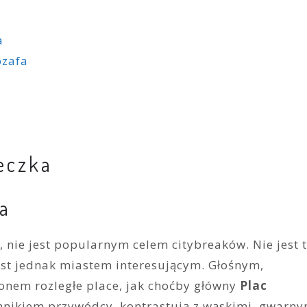
a
ozafa
teczka
ca
c, nie jest popularnym celem citybreaków. Nie jest 
est jednak miastem interesującym. Głośnym,
nem rozległe place, jak choćby główny
Plac
nikiem przywódcy, kontrastują z wąskimi, gwarny