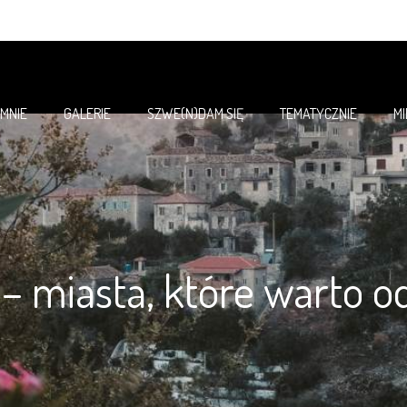
 MNIE
GALERIE
SZWE(N)DAM SIĘ
TEMATYCZNIE
M
 – miasta, które warto o