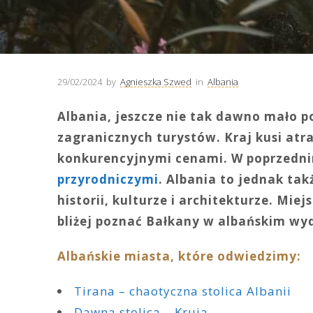
29/02/2024
by
Agnieszka Szwed
in
Albania
Albania, jeszcze nie tak dawno mało po
zagranicznych turystów. Kraj kusi at
konkurencyjnymi cenami. W poprzednim
przyrodniczymi
. Albania to jednak ta
historii, kulturze i architekturze. Mie
bliżej poznać Bałkany w albańskim wy
Albańskie miasta, które odwiedzimy:
Tirana – chaotyczna stolica Albanii
Dawna stolica – Kruja