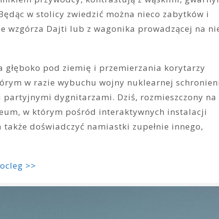
Będąc w stolicy zwiedzić można nieco zabytków i
ze wzgórza Dajti lub z wagonika prowadzącej na ni
ia głęboko pod ziemię i przemierzania korytarzy
tórym w razie wybuchu wojny nuklearnej schronien
i partyjnymi dygnitarzami. Dziś, rozmieszczony na
um, w którym pośród interaktywnych instalacji
a także doświadczyć namiastki zupełnie innego,
nocleg >>