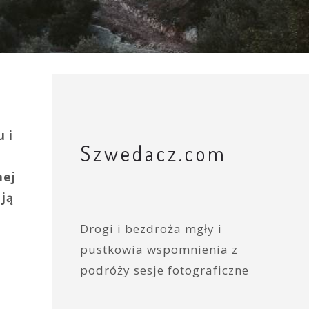
 i
Szwedacz.com
nej
ają
Drogi i bezdroża mgły i
pustkowia wspomnienia z
podróży sesje fotograficzne