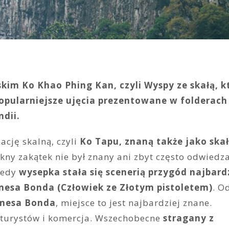
im Ko Khao Phing Kan, czyli Wyspy ze skałą, k
jpopularniejsze ujęcia prezentowane w folderach
dii.
cję skalną, czyli
Ko Tapu, znaną także jako ska
ękny zakątek nie był znany ani zbyt często odwiedz
iedy
wysepka stała się scenerią przygód najbard
amesa Bonda
(Człowiek ze Złotym pistoletem)
. Od
mesa Bonda
, miejsce to jest najbardziej znane.
y turystów i komercja. Wszechobecne
stragany z