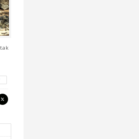
 tak
y