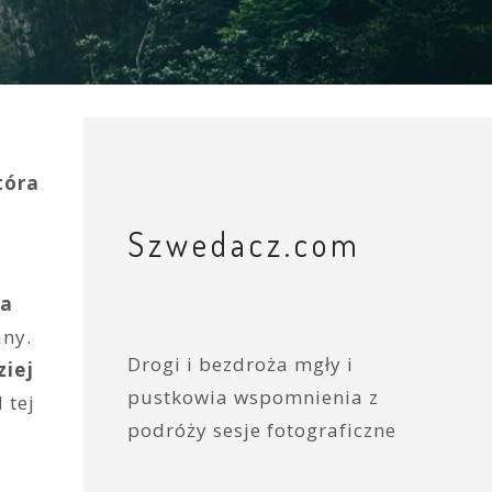
tóra
Szwedacz.com
ła
any.
Drogi i bezdroża mgły i
ziej
pustkowia wspomnienia z
 tej
podróży sesje fotograficzne