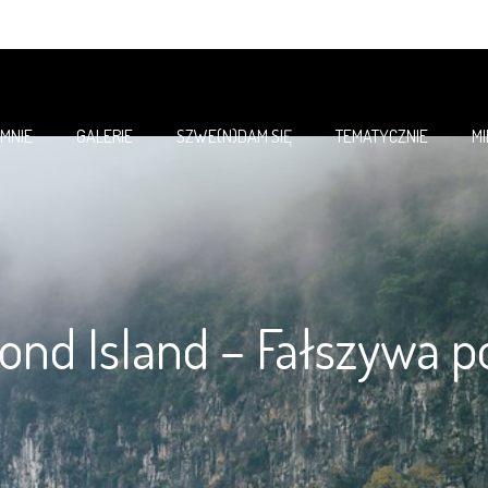
 MNIE
GALERIE
SZWE(N)DAM SIĘ
TEMATYCZNIE
M
nd Island – Fałszywa 