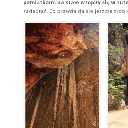
pamiątkami na stałe wtopiły się w tut
zadeptać. Co prawda da się jeszcze zrobić