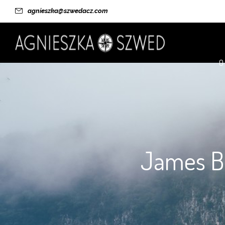
agnieszka@szwedacz.com
O
James Bo