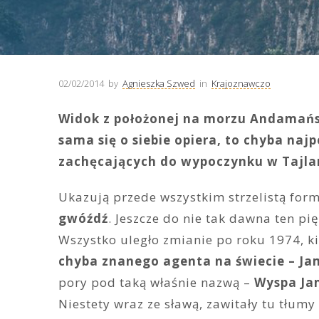
02/02/2014
by
Agnieszka Szwed
in
Krajoznawczo
Widok z położonej na morzu Andamańsk
sama się o siebie opiera, to chyba na
zachęcających do wypoczynku w Tajlan
Ukazują przede wszystkim strzelistą forma
gwóźdź
. Jeszcze do nie tak dawna ten pi
Wszystko uległo zmianie po roku 1974, k
chyba znanego agenta na świecie – J
pory pod taką właśnie nazwą –
Wyspa Ja
Niestety wraz ze sławą, zawitały tu tłum