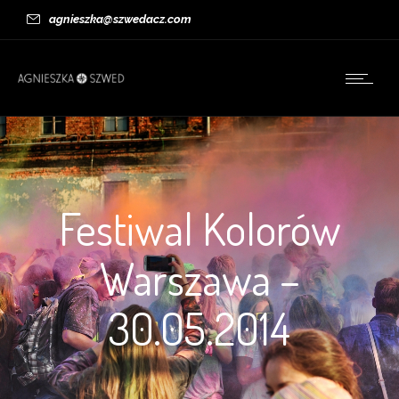
agnieszka@szwedacz.com
Festiwal Kolorów
Warszawa –
30.05.2014