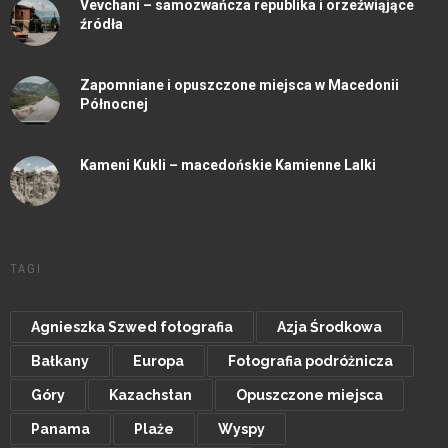
Vevchani – samozwańcza republika i orzeźwiąjące
źródła
Zapomniane i opuszczone miejsca w Macedonii
Północnej
Kameni Kukli – macedońskie Kamienne Lalki
TAGI
Agnieszka Szwed fotografia
Azja Środkowa
Bałkany
Europa
Fotografia podróżnicza
Góry
Kazachstan
Opuszczone miejsca
Panama
Plaże
Wyspy