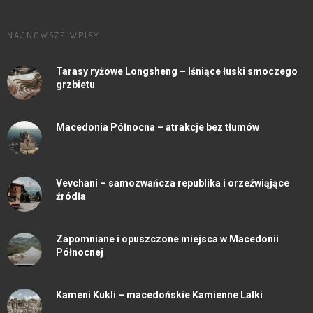
NAJNOWSZE WPISY
Tarasy ryżowe Longsheng – lśniące łuski smoczego
grzbietu
Macedonia Północna – atrakcje bez tłumów
Vevchani – samozwańcza republika i orzeźwiąjące
źródła
Zapomniane i opuszczone miejsca w Macedonii
Północnej
Kameni Kukli – macedońskie Kamienne Lalki