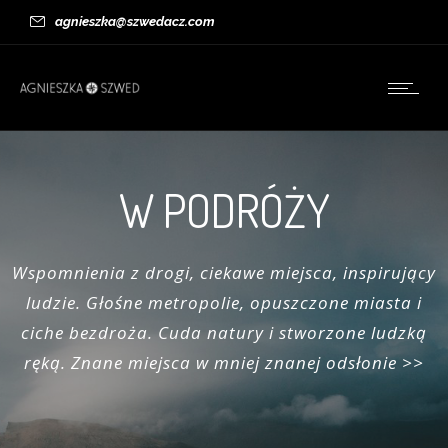
agnieszka@szwedacz.com
W PODRÓŻY
Wspomnienia z drogi, ciekawe miejsca, inspirujący
ludzie. Głośne metropolie, opuszczone miasta i
ciche bezdroża. Cuda natury i stworzone ludzką
ręką. Znane miejsca w mniej znanej odsłonie >>