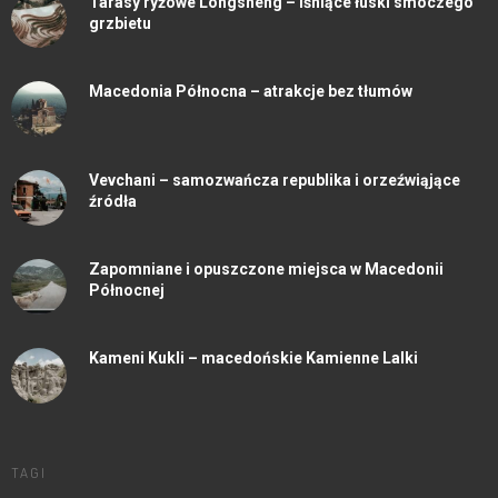
Tarasy ryżowe Longsheng – lśniące łuski smoczego
grzbietu
Macedonia Północna – atrakcje bez tłumów
Vevchani – samozwańcza republika i orzeźwiąjące
źródła
Zapomniane i opuszczone miejsca w Macedonii
Północnej
Kameni Kukli – macedońskie Kamienne Lalki
TAGI