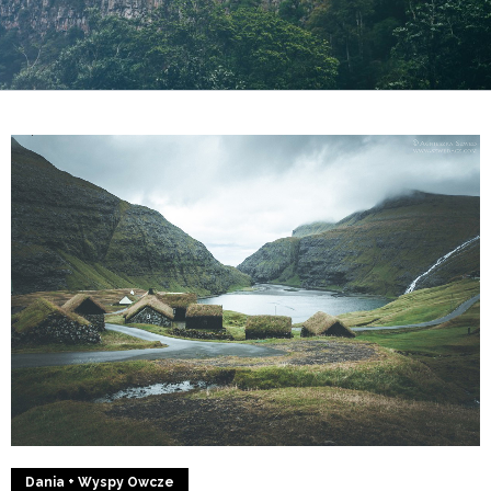
6
0
Dania + Wyspy Owcze