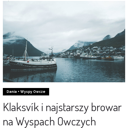
Dania + Wyspy Owcze
Klaksvík i najstarszy browar
na Wyspach Owczych