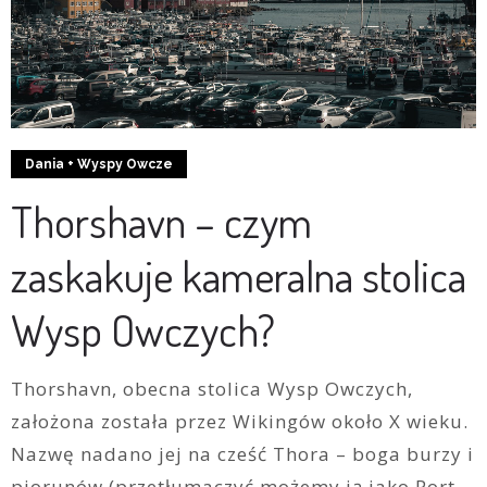
Dania + Wyspy Owcze
Thorshavn – czym
zaskakuje kameralna stolica
Wysp Owczych?
Thorshavn, obecna stolica Wysp Owczych,
założona została przez Wikingów około X wieku.
Nazwę nadano jej na cześć Thora – boga burzy i
piorunów (przetłumaczyć możemy ją jako Port