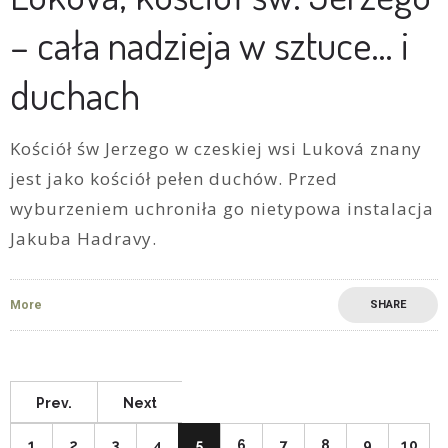
– cała nadzieja w sztuce… i
duchach
Kościół św Jerzego w czeskiej wsi Luková znany
jest jako kościół pełen duchów. Przed
wyburzeniem uchroniła go nietypowa instalacja
Jakuba Hadravy.
More
SHARE
Prev.
Next
1
2
3
4
5
6
7
8
9
10