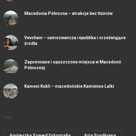
Macedonia Północna – atrakcje bez tłumów
Vevchani – samozwańcza republika i orzeźwiąjące
źródła
Zapomniane i opuszczone miejsca w Macedonii
Północnej
Kameni Kukli – macedońskie Kamienne Lalki
TAGI
Agnieszka Szwed fotografia
Azja Środkowa