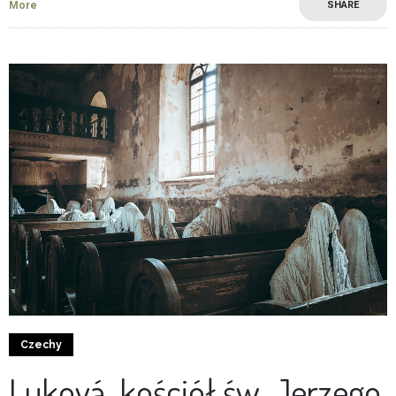
More
SHARE
3
0
Czechy
Luková, kościół św. Jerzego